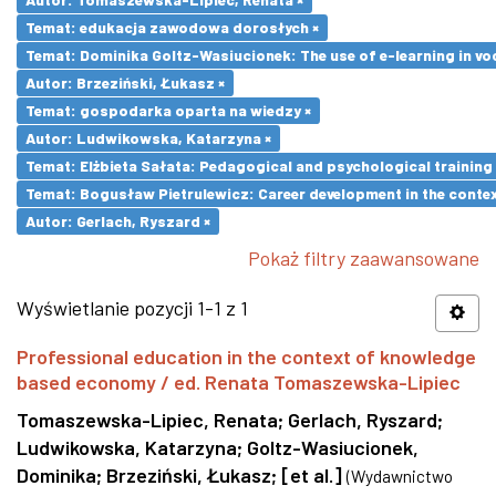
Temat: edukacja zawodowa dorosłych ×
Temat: Dominika Goltz-Wasiucionek: The use of e-learning in vo
Autor: Brzeziński, Łukasz ×
Temat: gospodarka oparta na wiedzy ×
Autor: Ludwikowska, Katarzyna ×
Temat: Elżbieta Sałata: Pedagogical and psychological training 
Temat: Bogusław Pietrulewicz: Career development in the contex
Autor: Gerlach, Ryszard ×
Pokaż filtry zaawansowane
Wyświetlanie pozycji 1-1 z 1
Professional education in the context of knowledge
based economy / ed. Renata Tomaszewska-Lipiec
Tomaszewska-Lipiec, Renata
;
Gerlach, Ryszard
;
Ludwikowska, Katarzyna
;
Goltz-Wasiucionek,
Dominika
;
Brzeziński, Łukasz
;
[et al.]
(
Wydawnictwo