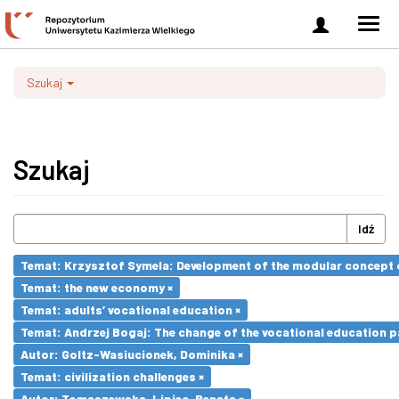
Zaloguj
Men
się
nawi
Szukaj
Szukaj
Idź
Temat: Krzysztof Symela: Development of the modular concept o
Temat: the new economy ×
Temat: adults’ vocational education ×
Temat: Andrzej Bogaj: The change of the vocational education p
Autor: Goltz-Wasiucionek, Dominika ×
Temat: civilization challenges ×
Autor: Tomaszewska-Lipiec, Renata ×