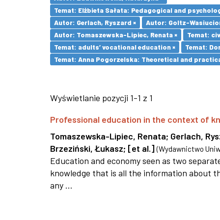
Temat: Elżbieta Sałata: Pedagogical and psychologi
Autor: Gerlach, Ryszard ×
Autor: Goltz-Wasiucio
Autor: Tomaszewska-Lipiec, Renata ×
Temat: civ
Temat: adults’ vocational education ×
Temat: Dom
Temat: Anna Pogorzelska: Theoretical and practica
Wyświetlanie pozycji 1-1 z 1
Professional education in the context of
Tomaszewska-Lipiec, Renata
;
Gerlach, Ry
Brzeziński, Łukasz
;
[et al.]
(
Wydawnictwo Uniwe
Education and economy seen as two separate 
knowledge that is all the information about th
any ...