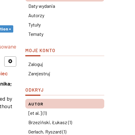
Daty wydania
Autorzy
Tytuły
tion ×
Tematy
nsowane
MOJE KONTO
Zaloguj
piec
Zarejestruj
nika
;
ODKRYJ
ned by
AUTOR
ithout
[et al.] (1)
Brzeziński, Łukasz (1)
Gerlach, Ryszard (1)