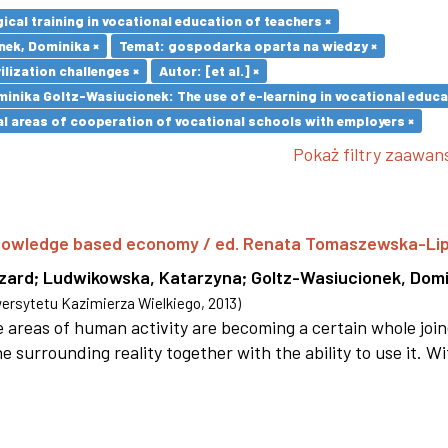
cal training in vocational education of teachers ×
nek, Dominika ×
Temat: gospodarka oparta na wiedzy ×
ilization challenges ×
Autor: [et al.] ×
inika Goltz-Wasiucionek: The use of e-learning in vocational educa
l areas of cooperation of vocational schools with employers ×
Pokaż filtry zaawa
 knowledge based economy / ed. Renata Tomaszewska-Li
szard
;
Ludwikowska, Katarzyna
;
Goltz-Wasiucionek, Domi
rsytetu Kazimierza Wielkiego
,
2013
)
areas of human activity are becoming a certain whole joi
e surrounding reality together with the ability to use it. W