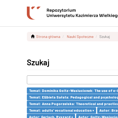
Strona główna
Nauki Społeczne
Szukaj
Szukaj
Temat: Dominika Goltz-Wasiucionek: The use of e-l
Temat: Elżbieta Sałata: Pedagogical and psychologi
Temat: Anna Pogorzelska: Theoretical and practica
Temat: adults’ vocational education ×
Autor: Brz
Autor: Gerlach, Ryszard ×
Autor: Goltz-Wasiucio