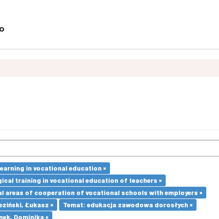
earning in vocational education ×
cal training in vocational education of teachers ×
l areas of cooperation of vocational schools with employers ×
eziński, Łukasz ×
Temat: edukacja zawodowa dorosłych ×
nek, Dominika ×