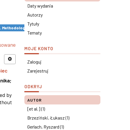
Daty wydania
Autorzy
Tytuły
s. Methodological remarks ×
Tematy
nsowane
MOJE KONTO
Zaloguj
piec
Zarejestruj
nika
;
ODKRYJ
ned by
AUTOR
ithout
[et al.] (1)
Brzeziński, Łukasz (1)
Gerlach, Ryszard (1)