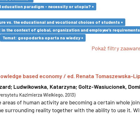
l education paradigm - necessity or utopia? ×
re vs. the educational and vocational choices of students ×
in the context of global, organization and employee’s requirement
Temat: gospodarka oparta na wiedzy ×
Pokaż filtry zaawa
 knowledge based economy / ed. Renata Tomaszewska-Li
szard
;
Ludwikowska, Katarzyna
;
Goltz-Wasiucionek, Domi
rsytetu Kazimierza Wielkiego
,
2013
)
areas of human activity are becoming a certain whole joi
e surrounding reality together with the ability to use it. W