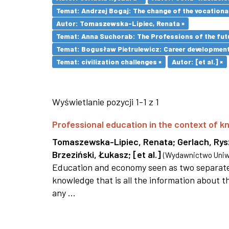
Temat: Andrzej Bogaj: The change of the vocationa
Autor: Tomaszewska-Lipiec, Renata ×
Temat: Anna Suchorab: The Professions of the futu
Temat: Bogusław Pietrulewicz: Career development 
Temat: civilization challenges ×
Autor: [et al.] ×
Wyświetlanie pozycji 1-1 z 1
Professional education in the context of
Tomaszewska-Lipiec, Renata
;
Gerlach, Ry
Brzeziński, Łukasz
;
[et al.]
(
Wydawnictwo Uniwe
Education and economy seen as two separate 
knowledge that is all the information about th
any ...