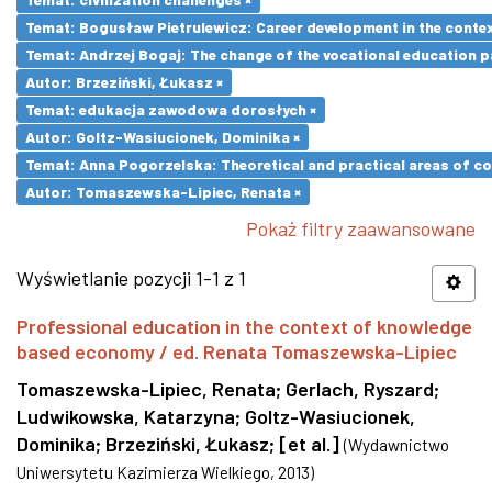
Temat: Bogusław Pietrulewicz: Career development in the contex
Temat: Andrzej Bogaj: The change of the vocational education p
Autor: Brzeziński, Łukasz ×
Temat: edukacja zawodowa dorosłych ×
Autor: Goltz-Wasiucionek, Dominika ×
Temat: Anna Pogorzelska: Theoretical and practical areas of co
Autor: Tomaszewska-Lipiec, Renata ×
Pokaż filtry zaawansowane
Wyświetlanie pozycji 1-1 z 1
Professional education in the context of knowledge
based economy / ed. Renata Tomaszewska-Lipiec
Tomaszewska-Lipiec, Renata
;
Gerlach, Ryszard
;
Ludwikowska, Katarzyna
;
Goltz-Wasiucionek,
Dominika
;
Brzeziński, Łukasz
;
[et al.]
(
Wydawnictwo
Uniwersytetu Kazimierza Wielkiego
,
2013
)