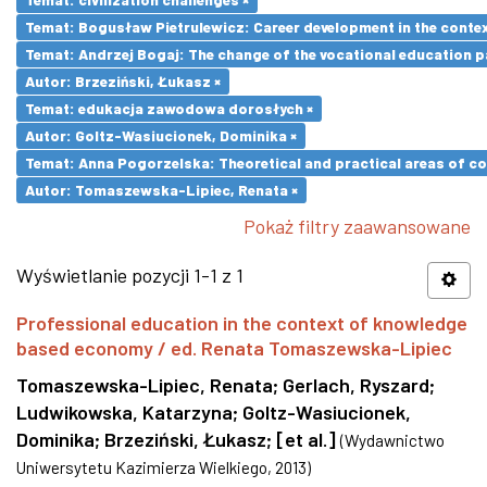
Temat: Bogusław Pietrulewicz: Career development in the contex
Temat: Andrzej Bogaj: The change of the vocational education p
Autor: Brzeziński, Łukasz ×
Temat: edukacja zawodowa dorosłych ×
Autor: Goltz-Wasiucionek, Dominika ×
Temat: Anna Pogorzelska: Theoretical and practical areas of co
Autor: Tomaszewska-Lipiec, Renata ×
Pokaż filtry zaawansowane
Wyświetlanie pozycji 1-1 z 1
Professional education in the context of knowledge
based economy / ed. Renata Tomaszewska-Lipiec
Tomaszewska-Lipiec, Renata
;
Gerlach, Ryszard
;
Ludwikowska, Katarzyna
;
Goltz-Wasiucionek,
Dominika
;
Brzeziński, Łukasz
;
[et al.]
(
Wydawnictwo
Uniwersytetu Kazimierza Wielkiego
,
2013
)