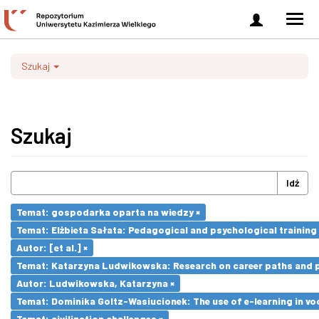
Zaloguj
Men
się
nawi
Szukaj
Szukaj
Idź
Temat: gospodarka oparta na wiedzy ×
Temat: Elżbieta Sałata: Pedagogical and psychological training 
Autor: [et al.] ×
Temat: Katarzyna Ludwikowska: Research on career paths and pro
Autor: Ludwikowska, Katarzyna ×
Temat: Dominika Goltz-Wasiucionek: The use of e-learning in vo
Temat: civilization challenges ×