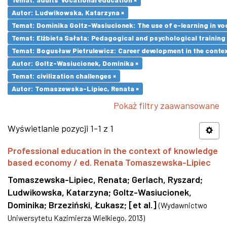
Autor: Ludwikowska, Katarzyna ×
Temat: Dominika Goltz-Wasiucionek: The use of e-learning in vo
Temat: Elżbieta Sałata: Pedagogical and psychological training 
Temat: Bogusław Pietrulewicz: Career development in the contex
Autor: Goltz-Wasiucionek, Dominika ×
Temat: civilization challenges ×
Autor: Tomaszewska-Lipiec, Renata ×
Pokaż filtry zaawansowane
Wyświetlanie pozycji 1-1 z 1
Professional education in the context of knowledge
based economy / ed. Renata Tomaszewska-Lipiec
Tomaszewska-Lipiec, Renata
;
Gerlach, Ryszard
;
Ludwikowska, Katarzyna
;
Goltz-Wasiucionek,
Dominika
;
Brzeziński, Łukasz
;
[et al.]
(
Wydawnictwo
Uniwersytetu Kazimierza Wielkiego
,
2013
)