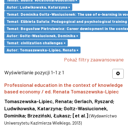
Autor: Ludwikowska, Katarzyna ×
Temat: Dominika Goltz-Wasiucionek: The use of e-learning in vo
Temat: Elżbieta Sałata: Pedagogical and psychological training 
Temat: Bogusław Pietrulewicz: Career development in the contex
Autor: Goltz-Wasiucionek, Dominika ×
Temat: civilization challenges ×
Autor: Tomaszewska-Lipiec, Renata ×
Pokaż filtry zaawansowane
Wyświetlanie pozycji 1-1 z 1
Professional education in the context of knowledge
based economy / ed. Renata Tomaszewska-Lipiec
Tomaszewska-Lipiec, Renata
;
Gerlach, Ryszard
;
Ludwikowska, Katarzyna
;
Goltz-Wasiucionek,
Dominika
;
Brzeziński, Łukasz
;
[et al.]
(
Wydawnictwo
Uniwersytetu Kazimierza Wielkiego
,
2013
)