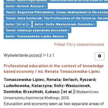
Autor: Gerlach, Ryszard ×
Temat: Bogusław Pietrulewicz: Career development in the contex
Temat: Anna Suchorab: The Professions of the future vs. the ed
Autor: [et al.] ×
Autor: Goltz-Wasiucionek, Dominika ×
Temat: edukacja zawodowa dorosłych ×
Autor: Tomaszewska-Lipiec, Renata ×
Pokaż filtry zaawansowane
Wyświetlanie pozycji 1-1 z 1
Professional education in the context of knowledge
based economy / ed. Renata Tomaszewska-Lipiec
Tomaszewska-Lipiec, Renata
;
Gerlach, Ryszard
;
Ludwikowska, Katarzyna
;
Goltz-Wasiucionek,
Dominika
;
Brzeziński, Łukasz
;
[et al.]
(
Wydawnictwo
Uniwersytetu Kazimierza Wielkiego
,
2013
)
Education and economy seen as two separate areas of