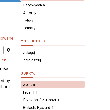
Daty wydania
Autorzy
Tytuły
Tematy
nsowane
MOJE KONTO
Zaloguj
piec
Zarejestruj
nika
;
ODKRYJ
ned by
AUTOR
ithout
[et al.] (1)
Brzeziński, Łukasz (1)
Gerlach, Ryszard (1)