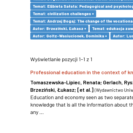
Temat: Elżbieta Sałata: Pedagogical and psychologi
Temat: civilization challenges ×
Temat: Andrzej Bogaj: The change of the vocationa
Autor: Brzeziński, Łukasz ×
Temat: edukacja za
Autor: Goltz-Wasiucionek, Dominika ×
Autor: Lu
Wyświetlanie pozycji 1-1 z 1
Professional education in the context of
Tomaszewska-Lipiec, Renata
;
Gerlach, Ry
Brzeziński, Łukasz
;
[et al.]
(
Wydawnictwo Uniwe
Education and economy seen as two separate 
knowledge that is all the information about th
any ...