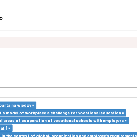
arta na wiedzy ×
a model of workplace a challenge for vocational education ×
l areas of cooperation of vocational schools with employers ×
al.] ×
in the context of global, organization and employee’s requirement