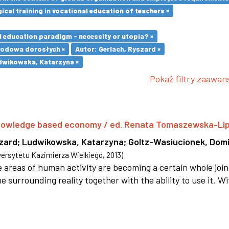
cal training in vocational education of teachers ×
l education paradigm - necessity or utopia? ×
wodowa dorosłych ×
Autor: Gerlach, Ryszard ×
dwikowska, Katarzyna ×
Pokaż filtry zaawa
 knowledge based economy / ed. Renata Tomaszewska-Li
szard
;
Ludwikowska, Katarzyna
;
Goltz-Wasiucionek, Domi
rsytetu Kazimierza Wielkiego
,
2013
)
areas of human activity are becoming a certain whole joi
e surrounding reality together with the ability to use it. W