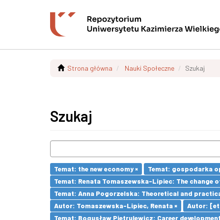
Strona główna
Nauki Społeczne
Szukaj
Szukaj
Temat: the new economy ×
Temat: gospodarka op
Temat: Renata Tomaszewska-Lipiec: The change of 
Temat: Anna Pogorzelska: Theoretical and practica
Autor: Tomaszewska-Lipiec, Renata ×
Autor: [et 
Temat: Bogusław Pietrulewicz: Career development 