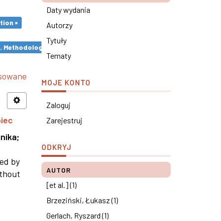
Daty wydania
tion ×
Autorzy
Tytuły
s. Methodological remarks ×
Tematy
nsowane
MOJE KONTO
Zaloguj
piec
Zarejestruj
nika
;
ODKRYJ
ned by
AUTOR
ithout
[et al.] (1)
Brzeziński, Łukasz (1)
Gerlach, Ryszard (1)