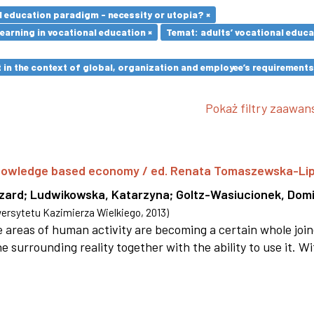
l education paradigm - necessity or utopia? ×
earning in vocational education ×
Temat: adults’ vocational educa
in the context of global, organization and employee’s requirement
Pokaż filtry zaawa
 knowledge based economy / ed. Renata Tomaszewska-Li
szard
;
Ludwikowska, Katarzyna
;
Goltz-Wasiucionek, Domi
rsytetu Kazimierza Wielkiego
,
2013
)
areas of human activity are becoming a certain whole joi
e surrounding reality together with the ability to use it. W