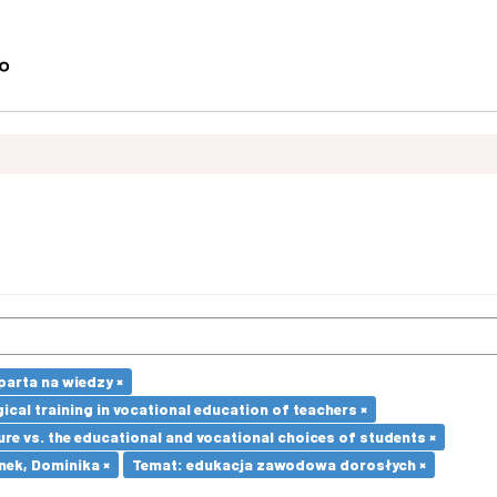
arta na wiedzy ×
cal training in vocational education of teachers ×
re vs. the educational and vocational choices of students ×
nek, Dominika ×
Temat: edukacja zawodowa dorosłych ×