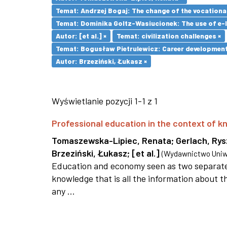
Temat: Andrzej Bogaj: The change of the vocationa
Temat: Dominika Goltz-Wasiucionek: The use of e-l
Autor: [et al.] ×
Temat: civilization challenges ×
Temat: Bogusław Pietrulewicz: Career development 
Autor: Brzeziński, Łukasz ×
Wyświetlanie pozycji 1-1 z 1
Professional education in the context of
Tomaszewska-Lipiec, Renata
;
Gerlach, Ry
Brzeziński, Łukasz
;
[et al.]
(
Wydawnictwo Uniwe
Education and economy seen as two separate 
knowledge that is all the information about th
any ...