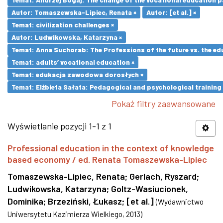
Autor: Tomaszewska-Lipiec, Renata ×
Autor: [et al.] ×
Temat: civilization challenges ×
Autor: Ludwikowska, Katarzyna ×
Temat: Anna Suchorab: The Professions of the future vs. the ed
Temat: adults’ vocational education ×
Temat: edukacja zawodowa dorosłych ×
Temat: Elżbieta Sałata: Pedagogical and psychological training 
Pokaż filtry zaawansowane
Wyświetlanie pozycji 1-1 z 1
Professional education in the context of knowledge
based economy / ed. Renata Tomaszewska-Lipiec
Tomaszewska-Lipiec, Renata
;
Gerlach, Ryszard
;
Ludwikowska, Katarzyna
;
Goltz-Wasiucionek,
Dominika
;
Brzeziński, Łukasz
;
[et al.]
(
Wydawnictwo
Uniwersytetu Kazimierza Wielkiego
,
2013
)