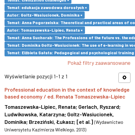
Temat: edukacja zawodowa dorosłych ×
Autor: Goltz-Wasiucionek, Dominika ×
Temat: Anna Pogorzelska: Theoretical and practical areas of co
Autor: Tomaszewska-Lipiec, Renata ×
Temat: Anna Suchorab: The Professions of the future vs. the ed
Temat: Dominika Goltz-Wasiucionek: The use of e-learning in vo
Temat: Elżbieta Sałata: Pedagogical and psychological training 
Pokaż filtry zaawansowane
Wyświetlanie pozycji 1-1 z 1
Professional education in the context of knowledge
based economy / ed. Renata Tomaszewska-Lipiec
Tomaszewska-Lipiec, Renata
;
Gerlach, Ryszard
;
Ludwikowska, Katarzyna
;
Goltz-Wasiucionek,
Dominika
;
Brzeziński, Łukasz
;
[et al.]
(
Wydawnictwo
Uniwersytetu Kazimierza Wielkiego
,
2013
)