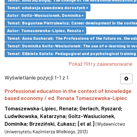
Temat: edukacja zawodowa dorosłych ×
Autor: Goltz-Wasiucionek, Dominika ×
Temat: Bogusław Pietrulewicz: Career development in the contex
Autor: Tomaszewska-Lipiec, Renata ×
Temat: Anna Suchorab: The Professions of the future vs. the ed
Temat: Dominika Goltz-Wasiucionek: The use of e-learning in vo
Temat: Elżbieta Sałata: Pedagogical and psychological training 
Pokaż filtry zaawansowane
Wyświetlanie pozycji 1-1 z 1
Professional education in the context of knowledge
based economy / ed. Renata Tomaszewska-Lipiec
Tomaszewska-Lipiec, Renata
;
Gerlach, Ryszard
;
Ludwikowska, Katarzyna
;
Goltz-Wasiucionek,
Dominika
;
Brzeziński, Łukasz
;
[et al.]
(
Wydawnictwo
Uniwersytetu Kazimierza Wielkiego
,
2013
)