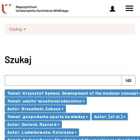
Zaloguj
Men
się
nawi
Szukaj
Szukaj
Idź
Temat: Krzysztof Symela: Development of the modular concept o
Temat: adults’ vocational education ×
Autor: Brzeziński, Łukasz ×
Temat: gospodarka oparta na wiedzy ×
Autor: [et al.] ×
Autor: Gerlach, Ryszard ×
Autor: Ludwikowska, Katarzyna ×
Temat: Andrzej Bogaj: The change of the vocational education p