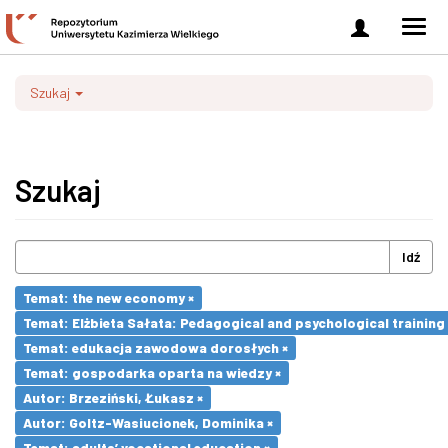
Zaloguj
Men
się
nawi
Szukaj
Szukaj
Idź
Temat: the new economy ×
Temat: Elżbieta Sałata: Pedagogical and psychological training 
Temat: edukacja zawodowa dorosłych ×
Temat: gospodarka oparta na wiedzy ×
Autor: Brzeziński, Łukasz ×
Autor: Goltz-Wasiucionek, Dominika ×
Temat: adults’ vocational education ×