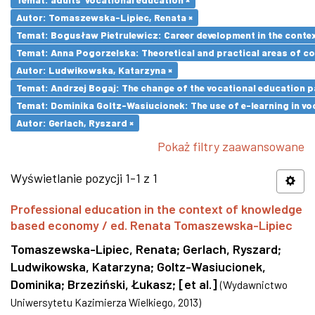
Autor: Tomaszewska-Lipiec, Renata ×
Temat: Bogusław Pietrulewicz: Career development in the contex
Temat: Anna Pogorzelska: Theoretical and practical areas of co
Autor: Ludwikowska, Katarzyna ×
Temat: Andrzej Bogaj: The change of the vocational education p
Temat: Dominika Goltz-Wasiucionek: The use of e-learning in vo
Autor: Gerlach, Ryszard ×
Pokaż filtry zaawansowane
Wyświetlanie pozycji 1-1 z 1
Professional education in the context of knowledge
based economy / ed. Renata Tomaszewska-Lipiec
Tomaszewska-Lipiec, Renata
;
Gerlach, Ryszard
;
Ludwikowska, Katarzyna
;
Goltz-Wasiucionek,
Dominika
;
Brzeziński, Łukasz
;
[et al.]
(
Wydawnictwo
Uniwersytetu Kazimierza Wielkiego
,
2013
)