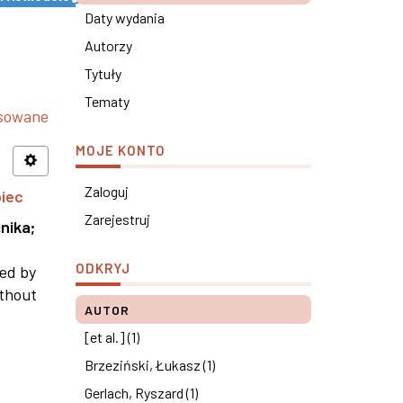
Daty wydania
Autorzy
Tytuły
Tematy
nsowane
MOJE KONTO
Zaloguj
piec
Zarejestruj
nika
;
ODKRYJ
ned by
ithout
AUTOR
[et al.] (1)
Brzeziński, Łukasz (1)
Gerlach, Ryszard (1)