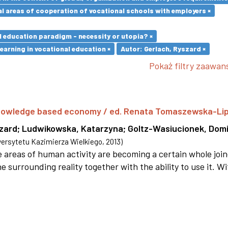
l areas of cooperation of vocational schools with employers ×
l education paradigm - necessity or utopia? ×
earning in vocational education ×
Autor: Gerlach, Ryszard ×
Pokaż filtry zaawa
 knowledge based economy / ed. Renata Tomaszewska-Li
szard
;
Ludwikowska, Katarzyna
;
Goltz-Wasiucionek, Domi
rsytetu Kazimierza Wielkiego
,
2013
)
areas of human activity are becoming a certain whole joi
e surrounding reality together with the ability to use it. W