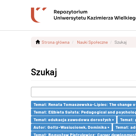
Strona główna
Nauki Społeczne
Szukaj
Szukaj
Temat: Renata Tomaszewska-Lipiec: The change of 
Temat: Elżbieta Sałata: Pedagogical and psychologi
Temat: edukacja zawodowa dorosłych ×
Temat: 
Autor: Goltz-Wasiucionek, Dominika ×
Temat: adu
Temat: Bogusław Pietrulewicz: Career development 