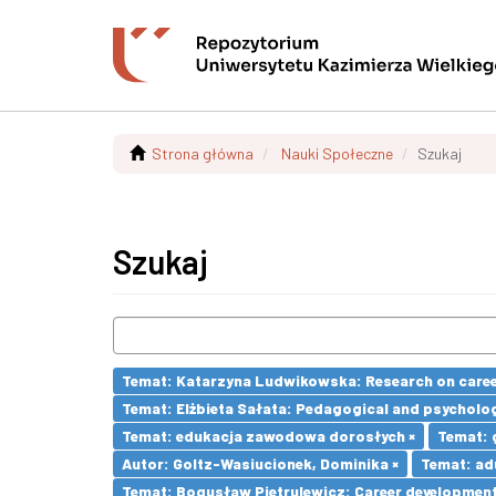
Strona główna
Nauki Społeczne
Szukaj
Szukaj
Temat: Katarzyna Ludwikowska: Research on career 
Temat: Elżbieta Sałata: Pedagogical and psychologi
Temat: edukacja zawodowa dorosłych ×
Temat: 
Autor: Goltz-Wasiucionek, Dominika ×
Temat: adu
Temat: Bogusław Pietrulewicz: Career development 