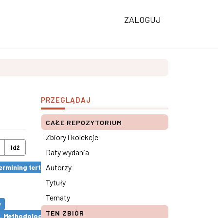
ZALOGUJ
PRZEGLĄDAJ
CAŁE REPOZYTORIUM
Zbiory i kolekcje
Idź
Daty wydania
Autorzy
rmining tertiary education results ×
Tytuły
Tematy
×
TEN ZBIÓR
s. Methodological remarks ×