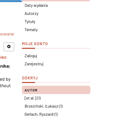
Daty wydania
Autorzy
Tytuły
Tematy
nsowane
MOJE KONTO
Zaloguj
piec
Zarejestruj
nika
;
ODKRYJ
ned by
ithout
AUTOR
[et al.] (1)
Brzeziński, Łukasz (1)
Gerlach, Ryszard (1)