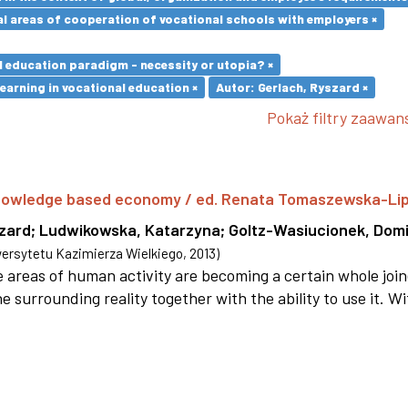
l areas of cooperation of vocational schools with employers ×
l education paradigm - necessity or utopia? ×
earning in vocational education ×
Autor: Gerlach, Ryszard ×
Pokaż filtry zaawa
 knowledge based economy / ed. Renata Tomaszewska-Li
szard
;
Ludwikowska, Katarzyna
;
Goltz-Wasiucionek, Domi
rsytetu Kazimierza Wielkiego
,
2013
)
areas of human activity are becoming a certain whole joi
e surrounding reality together with the ability to use it. W