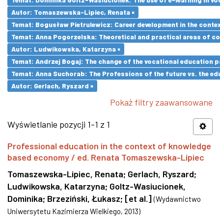
Autor: Tomaszewska-Lipiec, Renata ×
Temat: Bogusław Pietrulewicz: Career development in the contex
Temat: Anna Pogorzelska: Theoretical and practical areas of co
Autor: Ludwikowska, Katarzyna ×
Temat: Andrzej Bogaj: The change of the vocational education p
Temat: Anna Suchorab: The Professions of the future vs. the ed
Autor: Gerlach, Ryszard ×
Pokaż filtry zaawansowane
Wyświetlanie pozycji 1-1 z 1
Professional education in the context of knowledge
based economy / ed. Renata Tomaszewska-Lipiec
Tomaszewska-Lipiec, Renata
;
Gerlach, Ryszard
;
Ludwikowska, Katarzyna
;
Goltz-Wasiucionek,
Dominika
;
Brzeziński, Łukasz
;
[et al.]
(
Wydawnictwo
Uniwersytetu Kazimierza Wielkiego
,
2013
)