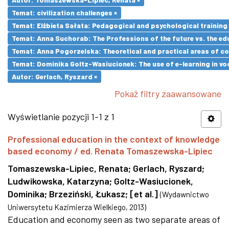
Temat: civilization challenges ×
Temat: Elżbieta Sałata: Pedagogical and psychological training 
Temat: Anna Suchorab: The Professions of the future vs. the ed
Temat: Anna Pogorzelska: Theoretical and practical areas of co
Temat: Dominika Goltz-Wasiucionek: The use of e-learning in vo
Autor: Gerlach, Ryszard ×
Pokaż filtry zaawansowane
Wyświetlanie pozycji 1-1 z 1
Professional education in the context of knowledge
based economy / ed. Renata Tomaszewska-Lipiec
Tomaszewska-Lipiec, Renata
;
Gerlach, Ryszard
;
Ludwikowska, Katarzyna
;
Goltz-Wasiucionek,
Dominika
;
Brzeziński, Łukasz
;
[et al.]
(
Wydawnictwo
Uniwersytetu Kazimierza Wielkiego
,
2013
)
Education and economy seen as two separate areas of