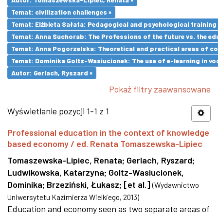
Temat: civilization challenges ×
Temat: Elżbieta Sałata: Pedagogical and psychological training 
Temat: Anna Suchorab: The Professions of the future vs. the ed
Temat: Anna Pogorzelska: Theoretical and practical areas of co
Temat: Dominika Goltz-Wasiucionek: The use of e-learning in vo
Autor: Gerlach, Ryszard ×
Pokaż filtry zaawansowane
Wyświetlanie pozycji 1-1 z 1
Professional education in the context of knowledge
based economy / ed. Renata Tomaszewska-Lipiec
Tomaszewska-Lipiec, Renata
;
Gerlach, Ryszard
;
Ludwikowska, Katarzyna
;
Goltz-Wasiucionek,
Dominika
;
Brzeziński, Łukasz
;
[et al.]
(
Wydawnictwo
Uniwersytetu Kazimierza Wielkiego
,
2013
)
Education and economy seen as two separate areas of