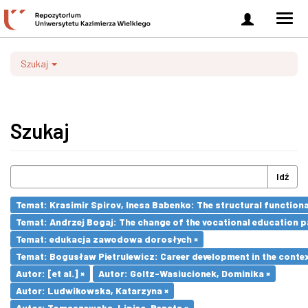
Zaloguj
Men
się
nawi
Szukaj
Szukaj
Idź
Temat: Krasimir Spirov, Inesa Babenko: The structural function
Temat: Andrzej Bogaj: The change of the vocational education p
Temat: edukacja zawodowa dorosłych ×
Temat: Bogusław Pietrulewicz: Career development in the contex
Autor: [et al.] ×
Autor: Goltz-Wasiucionek, Dominika ×
Autor: Ludwikowska, Katarzyna ×
Autor: Tomaszewska-Lipiec, Renata ×