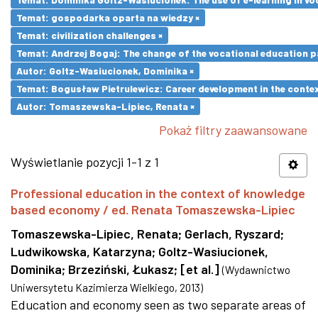
Temat: gospodarka oparta na wiedzy ×
Temat: civilization challenges ×
Temat: Andrzej Bogaj: The change of the vocational education p
Autor: Goltz-Wasiucionek, Dominika ×
Temat: Bogusław Pietrulewicz: Career development in the contex
Autor: Tomaszewska-Lipiec, Renata ×
Pokaż filtry zaawansowane
Wyświetlanie pozycji 1-1 z 1
Professional education in the context of knowledge
based economy / ed. Renata Tomaszewska-Lipiec
Tomaszewska-Lipiec, Renata
;
Gerlach, Ryszard
;
Ludwikowska, Katarzyna
;
Goltz-Wasiucionek,
Dominika
;
Brzeziński, Łukasz
;
[et al.]
(
Wydawnictwo
Uniwersytetu Kazimierza Wielkiego
,
2013
)
Education and economy seen as two separate areas of