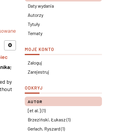
Daty wydania
Autorzy
Tytuły
nsowane
Tematy
MOJE KONTO
piec
Zaloguj
nika
;
Zarejestruj
ned by
ODKRYJ
ithout
AUTOR
[et al.] (1)
Brzeziński, Łukasz (1)
Gerlach, Ryszard (1)