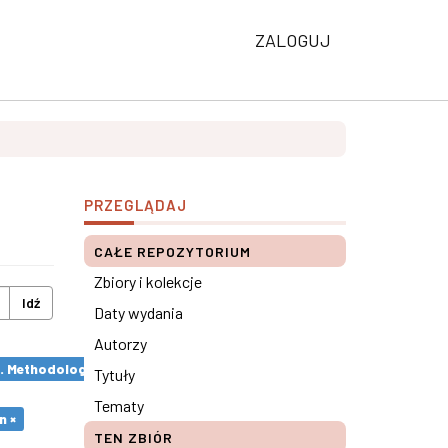
ZALOGUJ
PRZEGLĄDAJ
CAŁE REPOZYTORIUM
Zbiory i kolekcje
Idź
Daty wydania
Autorzy
s. Methodological remarks ×
Tytuły
Tematy
n ×
TEN ZBIÓR