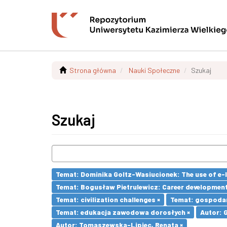
Strona główna
Nauki Społeczne
Szukaj
Szukaj
Temat: Dominika Goltz-Wasiucionek: The use of e-l
Temat: Bogusław Pietrulewicz: Career development 
Temat: civilization challenges ×
Temat: gospodar
Temat: edukacja zawodowa dorosłych ×
Autor: 
Autor: Tomaszewska-Lipiec, Renata ×