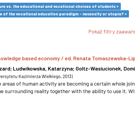
re vs. the educational and vocational choices of students ×
 of the vocational education paradigm - necessity or utopia? ×
Pokaż filtry zaawa
 knowledge based economy / ed. Renata Tomaszewska-Li
szard
;
Ludwikowska, Katarzyna
;
Goltz-Wasiucionek, Domi
rsytetu Kazimierza Wielkiego
,
2013
)
areas of human activity are becoming a certain whole joi
e surrounding reality together with the ability to use it. W