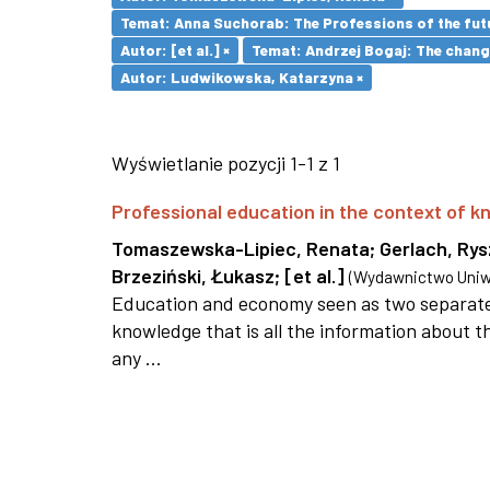
Temat: Anna Suchorab: The Professions of the futu
Autor: [et al.] ×
Temat: Andrzej Bogaj: The change
Autor: Ludwikowska, Katarzyna ×
Wyświetlanie pozycji 1-1 z 1
Professional education in the context of
Tomaszewska-Lipiec, Renata
;
Gerlach, Ry
Brzeziński, Łukasz
;
[et al.]
(
Wydawnictwo Uniwe
Education and economy seen as two separate 
knowledge that is all the information about th
any ...