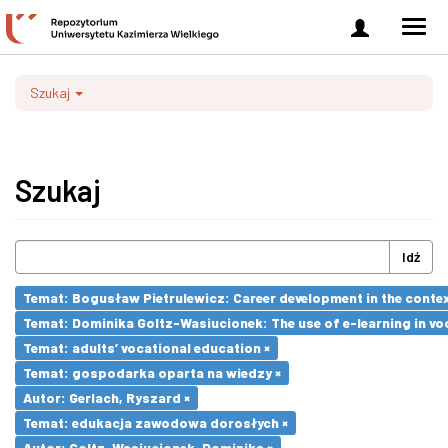
Zaloguj
Men
się
nawi
Szukaj
Szukaj
Idź
Temat: Bogusław Pietrulewicz: Career development in the contex
Temat: Dominika Goltz-Wasiucionek: The use of e-learning in vo
Temat: adults’ vocational education ×
Temat: gospodarka oparta na wiedzy ×
Autor: Gerlach, Ryszard ×
Temat: edukacja zawodowa dorosłych ×
Autor: Goltz-Wasiucionek, Dominika ×