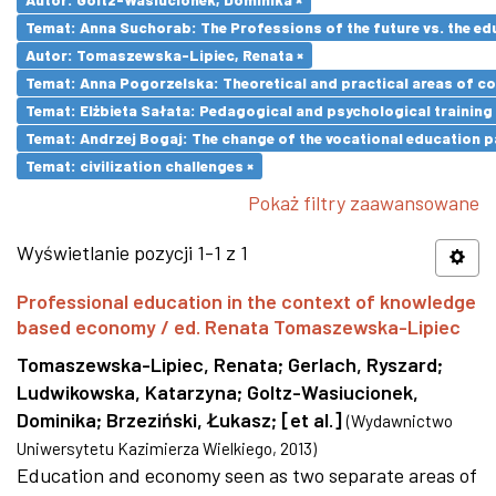
Temat: Anna Suchorab: The Professions of the future vs. the ed
Autor: Tomaszewska-Lipiec, Renata ×
Temat: Anna Pogorzelska: Theoretical and practical areas of co
Temat: Elżbieta Sałata: Pedagogical and psychological training 
Temat: Andrzej Bogaj: The change of the vocational education p
Temat: civilization challenges ×
Pokaż filtry zaawansowane
Wyświetlanie pozycji 1-1 z 1
Professional education in the context of knowledge
based economy / ed. Renata Tomaszewska-Lipiec
Tomaszewska-Lipiec, Renata
;
Gerlach, Ryszard
;
Ludwikowska, Katarzyna
;
Goltz-Wasiucionek,
Dominika
;
Brzeziński, Łukasz
;
[et al.]
(
Wydawnictwo
Uniwersytetu Kazimierza Wielkiego
,
2013
)
Education and economy seen as two separate areas of