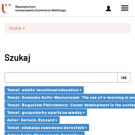
Zaloguj
Men
się
nawi
Szukaj
Szukaj
Idź
Temat: adults’ vocational education ×
Temat: Dominika Goltz-Wasiucionek: The use of e-learning in vo
Temat: Bogusław Pietrulewicz: Career development in the contex
Temat: gospodarka oparta na wiedzy ×
Autor: Gerlach, Ryszard ×
Temat: edukacja zawodowa dorosłych ×
Autor: Goltz-Wasiucionek, Dominika ×