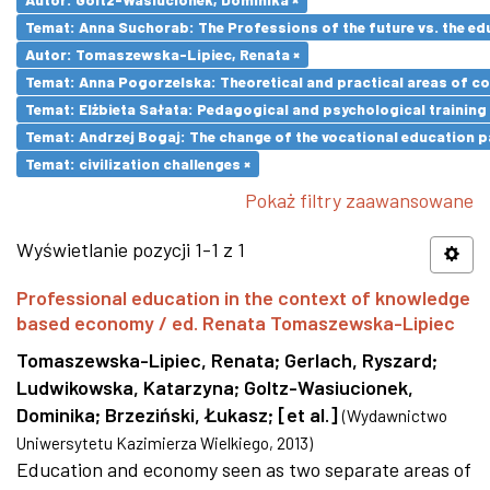
Temat: Anna Suchorab: The Professions of the future vs. the ed
Autor: Tomaszewska-Lipiec, Renata ×
Temat: Anna Pogorzelska: Theoretical and practical areas of co
Temat: Elżbieta Sałata: Pedagogical and psychological training 
Temat: Andrzej Bogaj: The change of the vocational education p
Temat: civilization challenges ×
Pokaż filtry zaawansowane
Wyświetlanie pozycji 1-1 z 1
Professional education in the context of knowledge
based economy / ed. Renata Tomaszewska-Lipiec
Tomaszewska-Lipiec, Renata
;
Gerlach, Ryszard
;
Ludwikowska, Katarzyna
;
Goltz-Wasiucionek,
Dominika
;
Brzeziński, Łukasz
;
[et al.]
(
Wydawnictwo
Uniwersytetu Kazimierza Wielkiego
,
2013
)
Education and economy seen as two separate areas of