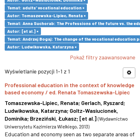
Temat: adults’ vocational education ×
Autor: Tomaszewska-Lipiec, Renata ×
Temat: Anna Suchorab: The Professions of the future vs. the ed
Autor: [et al.] ×
Temat: Andrzej Bogaj: The change of the vocational education p
Autor: Ludwikowska, Katarzyna ×
Pokaż filtry zaawansowane
Wyświetlanie pozycji 1-1 z 1
Professional education in the context of knowledge
based economy / ed. Renata Tomaszewska-Lipiec
Tomaszewska-Lipiec, Renata
;
Gerlach, Ryszard
;
Ludwikowska, Katarzyna
;
Goltz-Wasiucionek,
Dominika
;
Brzeziński, Łukasz
;
[et al.]
(
Wydawnictwo
Uniwersytetu Kazimierza Wielkiego
,
2013
)
Education and economy seen as two separate areas of