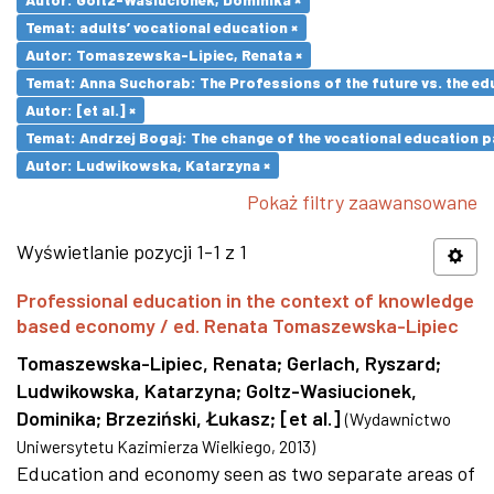
Temat: adults’ vocational education ×
Autor: Tomaszewska-Lipiec, Renata ×
Temat: Anna Suchorab: The Professions of the future vs. the ed
Autor: [et al.] ×
Temat: Andrzej Bogaj: The change of the vocational education p
Autor: Ludwikowska, Katarzyna ×
Pokaż filtry zaawansowane
Wyświetlanie pozycji 1-1 z 1
Professional education in the context of knowledge
based economy / ed. Renata Tomaszewska-Lipiec
Tomaszewska-Lipiec, Renata
;
Gerlach, Ryszard
;
Ludwikowska, Katarzyna
;
Goltz-Wasiucionek,
Dominika
;
Brzeziński, Łukasz
;
[et al.]
(
Wydawnictwo
Uniwersytetu Kazimierza Wielkiego
,
2013
)
Education and economy seen as two separate areas of