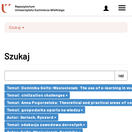
Zaloguj
Men
się
nawi
Szukaj
Szukaj
Idź
Temat: Dominika Goltz-Wasiucionek: The use of e-learning in vo
Temat: civilization challenges ×
Temat: Anna Pogorzelska: Theoretical and practical areas of co
Temat: gospodarka oparta na wiedzy ×
Autor: Gerlach, Ryszard ×
Temat: edukacja zawodowa dorosłych ×
Autor: Goltz-Wasiucionek, Dominika ×