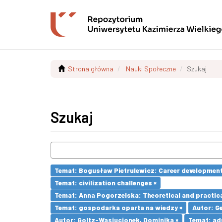
Strona główna
Nauki Społeczne
Szukaj
Szukaj
Temat: Bogusław Pietrulewicz: Career development 
Temat: civilization challenges ×
Temat: Anna Pogorzelska: Theoretical and practica
Temat: gospodarka oparta na wiedzy ×
Autor: G
Autor: Goltz-Wasiucionek, Dominika ×
Temat: adu