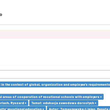
in the context of global, organization and employee’s requirement
l areas of cooperation of vocational schools with employers ×
erlach, Ryszard ×
Temat: edukacja zawodowa dorosłych ×
lts’ vocational education ×
Autor: Tomaszewska-Lipiec, Renata 