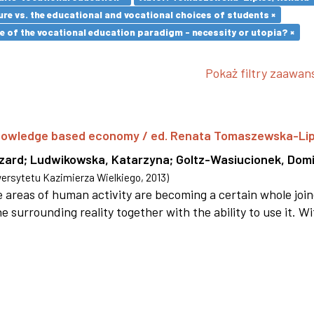
re vs. the educational and vocational choices of students ×
 of the vocational education paradigm - necessity or utopia? ×
Pokaż filtry zaawa
 knowledge based economy / ed. Renata Tomaszewska-Li
szard
;
Ludwikowska, Katarzyna
;
Goltz-Wasiucionek, Domi
rsytetu Kazimierza Wielkiego
,
2013
)
areas of human activity are becoming a certain whole joi
e surrounding reality together with the ability to use it. W