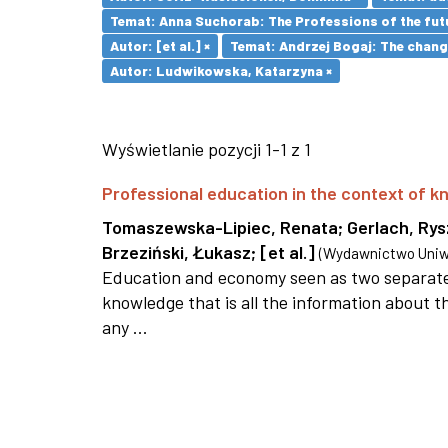
Temat: Anna Suchorab: The Professions of the futu
Autor: [et al.] ×
Temat: Andrzej Bogaj: The change
Autor: Ludwikowska, Katarzyna ×
Wyświetlanie pozycji 1-1 z 1
Professional education in the context of
Tomaszewska-Lipiec, Renata
;
Gerlach, Ry
Brzeziński, Łukasz
;
[et al.]
(
Wydawnictwo Uniwe
Education and economy seen as two separate 
knowledge that is all the information about th
any ...