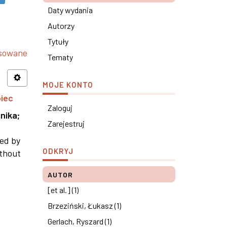
Daty wydania
Autorzy
Tytuły
nsowane
Tematy
MOJE KONTO
piec
Zaloguj
nika
;
Zarejestruj
ned by
ODKRYJ
ithout
AUTOR
[et al.] (1)
Brzeziński, Łukasz (1)
Gerlach, Ryszard (1)