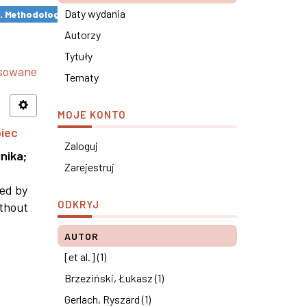
Daty wydania
s. Methodological remarks ×
Autorzy
Tytuły
nsowane
Tematy
MOJE KONTO
piec
Zaloguj
nika
;
Zarejestruj
ned by
ODKRYJ
ithout
AUTOR
[et al.] (1)
Brzeziński, Łukasz (1)
Gerlach, Ryszard (1)