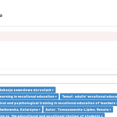
dukacja zawodowa dorosłych ×
earning in vocational education ×
Temat: adults’ vocational educa
cal and psychological training in vocational education of teachers 
dwikowska, Katarzyna ×
Autor: Tomaszewska-Lipiec, Renata ×
re vs. the educational and vocational choices of students ×