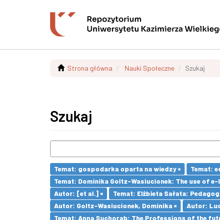
Strona główna
Nauki Społeczne
Szukaj
Szukaj
Temat: gospodarka oparta na wiedzy ×
Temat: e
Temat: Dominika Goltz-Wasiucionek: The use of e-l
Autor: [et al.] ×
Temat: Elżbieta Sałata: Pedagogi
Autor: Goltz-Wasiucionek, Dominika ×
Autor: Lu
Temat: Anna Suchorab: The Professions of the futu