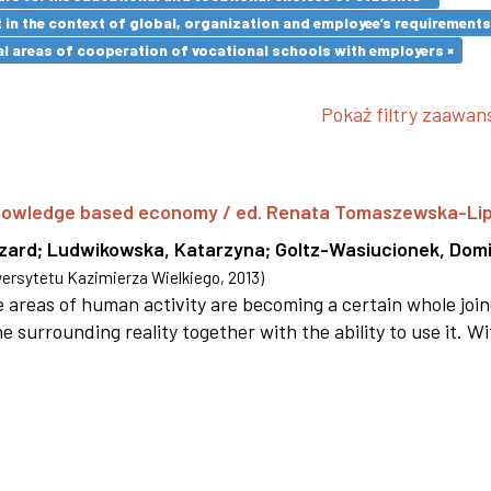
in the context of global, organization and employee’s requirement
l areas of cooperation of vocational schools with employers ×
Pokaż filtry zaawa
 knowledge based economy / ed. Renata Tomaszewska-Li
szard
;
Ludwikowska, Katarzyna
;
Goltz-Wasiucionek, Domi
rsytetu Kazimierza Wielkiego
,
2013
)
areas of human activity are becoming a certain whole joi
e surrounding reality together with the ability to use it. W