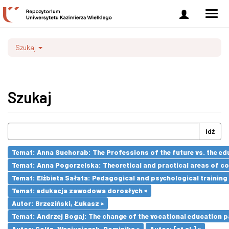
Zaloguj
Men
się
nawi
Szukaj
Szukaj
Idź
Temat: Anna Suchorab: The Professions of the future vs. the ed
Temat: Anna Pogorzelska: Theoretical and practical areas of co
Temat: Elżbieta Sałata: Pedagogical and psychological training 
Temat: edukacja zawodowa dorosłych ×
Autor: Brzeziński, Łukasz ×
Temat: Andrzej Bogaj: The change of the vocational education p
Autor: Goltz-Wasiucionek, Dominika ×
Autor: [et al.] ×