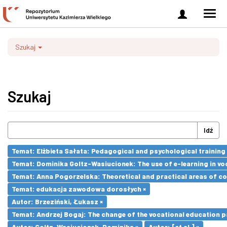
Zaloguj
Men
się
nawi
Szukaj
Szukaj
Idź
Temat: Elżbieta Sałata: Pedagogical and psychological training 
Temat: Dominika Goltz-Wasiucionek: The use of e-learning in vo
Temat: Anna Pogorzelska: Theoretical and practical areas of co
Temat: edukacja zawodowa dorosłych ×
Autor: Brzeziński, Łukasz ×
Temat: Andrzej Bogaj: The change of the vocational education p
Autor: Goltz-Wasiucionek, Dominika ×
Autor: [et al.] ×