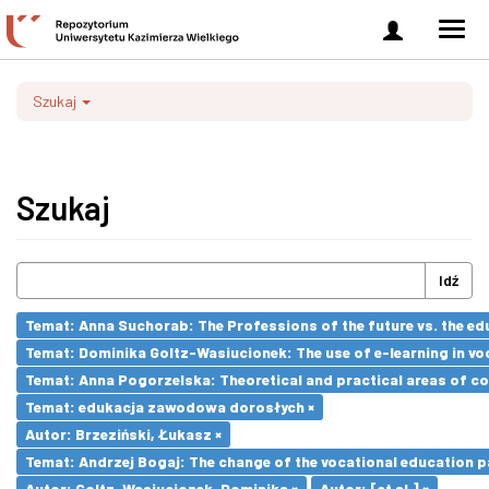
Zaloguj
Men
się
nawi
Szukaj
Szukaj
Idź
Temat: Anna Suchorab: The Professions of the future vs. the ed
Temat: Dominika Goltz-Wasiucionek: The use of e-learning in vo
Temat: Anna Pogorzelska: Theoretical and practical areas of co
Temat: edukacja zawodowa dorosłych ×
Autor: Brzeziński, Łukasz ×
Temat: Andrzej Bogaj: The change of the vocational education p
Autor: Goltz-Wasiucionek, Dominika ×
Autor: [et al.] ×