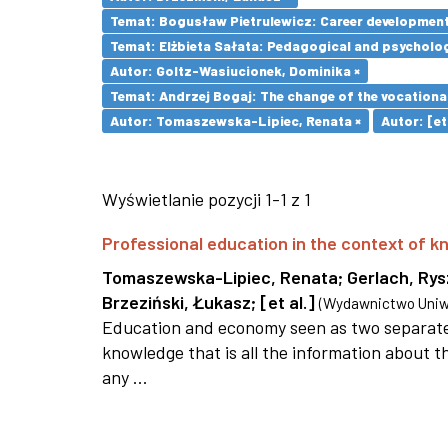
Temat: Bogusław Pietrulewicz: Career development 
Temat: Elżbieta Sałata: Pedagogical and psychologi
Autor: Goltz-Wasiucionek, Dominika ×
Temat: Andrzej Bogaj: The change of the vocationa
Autor: Tomaszewska-Lipiec, Renata ×
Autor: [et 
Wyświetlanie pozycji 1-1 z 1
Professional education in the context of
Tomaszewska-Lipiec, Renata
;
Gerlach, Ry
Brzeziński, Łukasz
;
[et al.]
(
Wydawnictwo Uniwe
Education and economy seen as two separate 
knowledge that is all the information about th
any ...