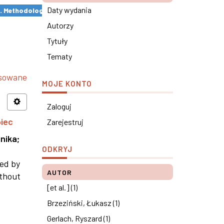
Daty wydania
s. Methodological remarks ×
Autorzy
Tytuły
Tematy
nsowane
MOJE KONTO
Zaloguj
piec
Zarejestruj
nika
;
ODKRYJ
ned by
AUTOR
ithout
[et al.] (1)
Brzeziński, Łukasz (1)
Gerlach, Ryszard (1)