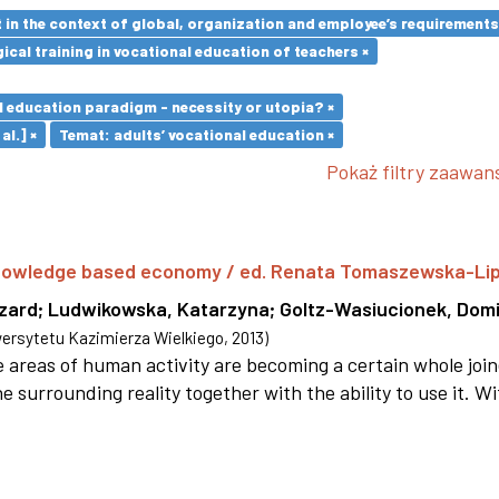
in the context of global, organization and employee’s requirement
cal training in vocational education of teachers ×
l education paradigm - necessity or utopia? ×
al.] ×
Temat: adults’ vocational education ×
Pokaż filtry zaawa
 knowledge based economy / ed. Renata Tomaszewska-Li
szard
;
Ludwikowska, Katarzyna
;
Goltz-Wasiucionek, Domi
rsytetu Kazimierza Wielkiego
,
2013
)
areas of human activity are becoming a certain whole joi
e surrounding reality together with the ability to use it. W