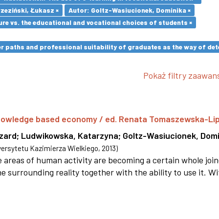
zeziński, Łukasz ×
Autor: Goltz-Wasiucionek, Dominika ×
re vs. the educational and vocational choices of students ×
paths and professional suitability of graduates as the way of dete
Pokaż filtry zaawa
 knowledge based economy / ed. Renata Tomaszewska-Li
szard
;
Ludwikowska, Katarzyna
;
Goltz-Wasiucionek, Domi
rsytetu Kazimierza Wielkiego
,
2013
)
areas of human activity are becoming a certain whole joi
e surrounding reality together with the ability to use it. W