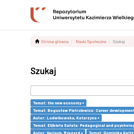
Strona główna
Nauki Społeczne
Szukaj
Szukaj
Temat: the new economy ×
Temat: Bogusław Pietrulewicz: Career development 
Autor: Ludwikowska, Katarzyna ×
Temat: Elżbieta Sałata: Pedagogical and psychologi
Autor: Gerlach, Ryszard ×
Temat: Dominika Goltz-