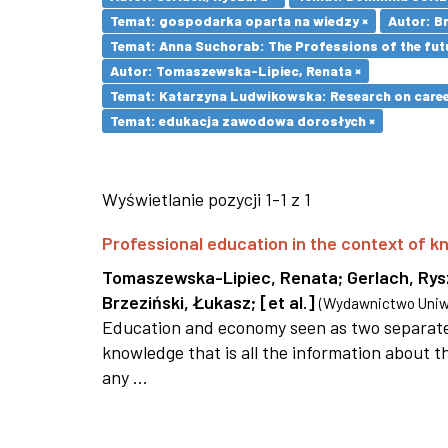
Temat: gospodarka oparta na wiedzy ×
Autor: Br
Temat: Anna Suchorab: The Professions of the futu
Autor: Tomaszewska-Lipiec, Renata ×
Temat: Katarzyna Ludwikowska: Research on career 
Temat: edukacja zawodowa dorosłych ×
Wyświetlanie pozycji 1-1 z 1
Professional education in the context of
Tomaszewska-Lipiec, Renata
;
Gerlach, Ry
Brzeziński, Łukasz
;
[et al.]
(
Wydawnictwo Uniwe
Education and economy seen as two separate 
knowledge that is all the information about th
any ...