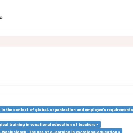
in the context of global, organization and employee’s requirement
cal training in vocational education of teachers ×
Wasiucionek: The use of e-learning in vocational education ×