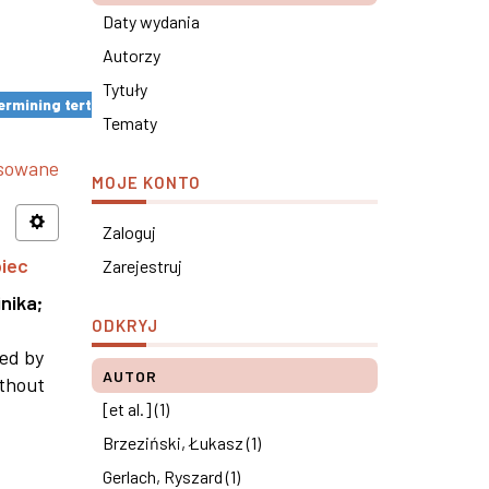
Daty wydania
Autorzy
Tytuły
rmining tertiary education results ×
Tematy
nsowane
MOJE KONTO
Zaloguj
piec
Zarejestruj
nika
;
ODKRYJ
ned by
AUTOR
ithout
[et al.] (1)
Brzeziński, Łukasz (1)
Gerlach, Ryszard (1)