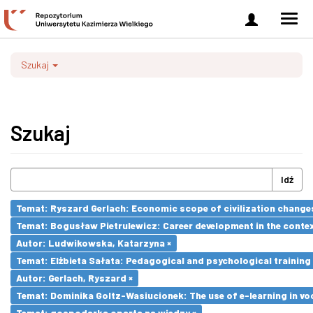
Zaloguj
Men
się
nawi
Szukaj
Szukaj
Idź
Temat: Ryszard Gerlach: Economic scope of civilization changes
Temat: Bogusław Pietrulewicz: Career development in the contex
Autor: Ludwikowska, Katarzyna ×
Temat: Elżbieta Sałata: Pedagogical and psychological training 
Autor: Gerlach, Ryszard ×
Temat: Dominika Goltz-Wasiucionek: The use of e-learning in vo
Temat: gospodarka oparta na wiedzy ×