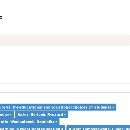
re vs. the educational and vocational choices of students ×
edzy ×
Autor: Gerlach, Ryszard ×
Goltz-Wasiucionek, Dominika ×
earning in vocational education ×
Autor: Tomaszewska-Lipiec, Re