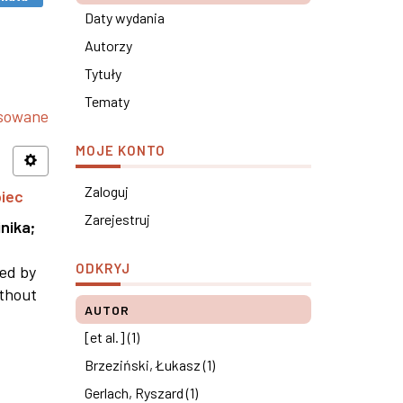
Daty wydania
Autorzy
Tytuły
Tematy
nsowane
MOJE KONTO
Zaloguj
piec
Zarejestruj
nika
;
ODKRYJ
ned by
ithout
AUTOR
[et al.] (1)
Brzeziński, Łukasz (1)
Gerlach, Ryszard (1)