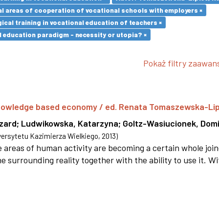
l areas of cooperation of vocational schools with employers ×
cal training in vocational education of teachers ×
l education paradigm - necessity or utopia? ×
Pokaż filtry zaawa
 knowledge based economy / ed. Renata Tomaszewska-Li
szard
;
Ludwikowska, Katarzyna
;
Goltz-Wasiucionek, Domi
rsytetu Kazimierza Wielkiego
,
2013
)
areas of human activity are becoming a certain whole joi
e surrounding reality together with the ability to use it. W