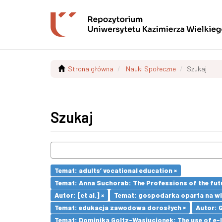
Strona główna
Nauki Społeczne
Szukaj
Szukaj
Temat: adults’ vocational education ×
Temat: Anna Suchorab: The Professions of the futu
Autor: [et al.] ×
Temat: gospodarka oparta na wi
Temat: edukacja zawodowa dorosłych ×
Autor: 
Temat: Dominika Goltz-Wasiucionek: The use of e-l