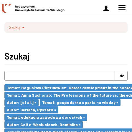
Zaloguj
Men
się
nawi
Szukaj
Szukaj
Idź
Temat: Bogusław Pietrulewicz: Career development in the contex
Temat: Anna Suchorab: The Professions of the future vs. the ed
Autor: [et al.] ×
Temat: gospodarka oparta na wiedzy ×
Autor: Gerlach, Ryszard ×
Temat: edukacja zawodowa dorosłych ×
Autor: Goltz-Wasiucionek, Dominika ×
Temat: Dominika Goltz-Wasiucionek: The use of e-learning in vo