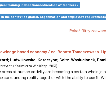
cal training in vocational education of teachers ×
in the context of global, organization and employee’s requirement
Pokaż filtry zaawa
 knowledge based economy / ed. Renata Tomaszewska-Li
szard
;
Ludwikowska, Katarzyna
;
Goltz-Wasiucionek, Domi
rsytetu Kazimierza Wielkiego
,
2013
)
areas of human activity are becoming a certain whole joi
e surrounding reality together with the ability to use it. W