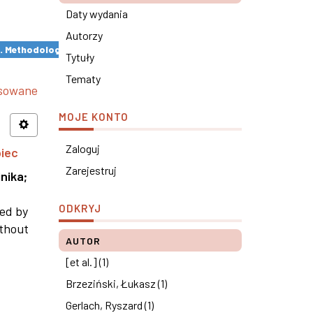
Daty wydania
Autorzy
s. Methodological remarks ×
Tytuły
Tematy
nsowane
MOJE KONTO
Zaloguj
piec
Zarejestruj
nika
;
ODKRYJ
ned by
ithout
AUTOR
[et al.] (1)
Brzeziński, Łukasz (1)
Gerlach, Ryszard (1)