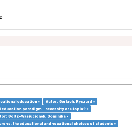
ocational education ×
Autor: Gerlach, Ryszard ×
l education paradigm - necessity or utopia? ×
tor: Goltz-Wasiucionek, Dominika ×
re vs. the educational and vocational choices of students ×