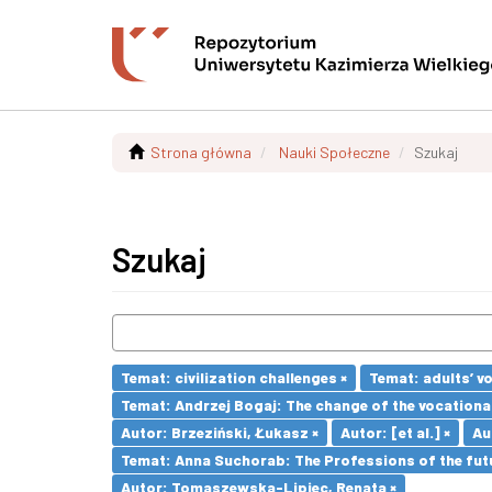
Strona główna
Nauki Społeczne
Szukaj
Szukaj
Temat: civilization challenges ×
Temat: adults’ v
Temat: Andrzej Bogaj: The change of the vocationa
Autor: Brzeziński, Łukasz ×
Autor: [et al.] ×
Au
Temat: Anna Suchorab: The Professions of the futu
Autor: Tomaszewska-Lipiec, Renata ×