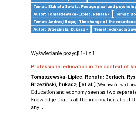
Temat: Elżbieta Sałata: Pedagogical and psychologi
Autor: Tomaszewska-Lipiec, Renata ×
Temat: Do
Temat: Andrzej Bogaj: The change of the vocationa
Autor: Brzeziński, Łukasz ×
Temat: edukacja za
Wyświetlanie pozycji 1-1 z 1
Professional education in the context of
Tomaszewska-Lipiec, Renata
;
Gerlach, Ry
Brzeziński, Łukasz
;
[et al.]
(
Wydawnictwo Uniwe
Education and economy seen as two separate 
knowledge that is all the information about th
any ...