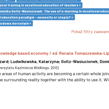
cal training in vocational education of teachers ×
minika Goltz-Wasiucionek: The use of e-learning in vocational educa
l education paradigm - necessity or utopia? ×
wodowa dorosłych ×
Pokaż filtry zaawa
 knowledge based economy / ed. Renata Tomaszewska-Li
szard
;
Ludwikowska, Katarzyna
;
Goltz-Wasiucionek, Domi
rsytetu Kazimierza Wielkiego
,
2013
)
areas of human activity are becoming a certain whole joi
e surrounding reality together with the ability to use it. W