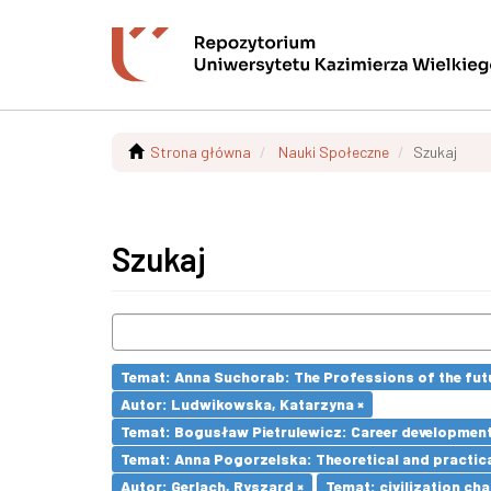
Strona główna
Nauki Społeczne
Szukaj
Szukaj
Temat: Anna Suchorab: The Professions of the futu
Autor: Ludwikowska, Katarzyna ×
Temat: Bogusław Pietrulewicz: Career development 
Temat: Anna Pogorzelska: Theoretical and practica
Autor: Gerlach, Ryszard ×
Temat: civilization cha