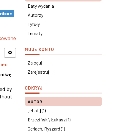
Daty wydania
tion ×
Autorzy
Tytuły
Tematy
nsowane
MOJE KONTO
Zaloguj
piec
Zarejestruj
nika
;
ODKRYJ
ned by
ithout
AUTOR
[et al.] (1)
Brzeziński, Łukasz (1)
Gerlach, Ryszard (1)