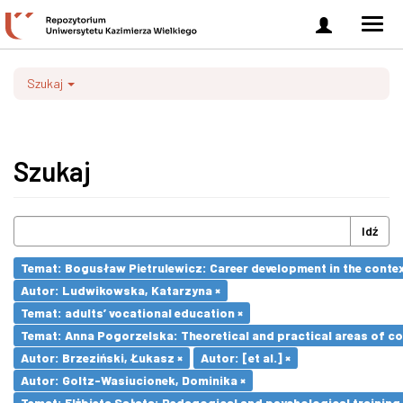
Zaloguj
Men
się
nawi
Szukaj
Szukaj
Idź
Temat: Bogusław Pietrulewicz: Career development in the contex
Autor: Ludwikowska, Katarzyna ×
Temat: adults’ vocational education ×
Temat: Anna Pogorzelska: Theoretical and practical areas of co
Autor: Brzeziński, Łukasz ×
Autor: [et al.] ×
Autor: Goltz-Wasiucionek, Dominika ×
Temat: Elżbieta Sałata: Pedagogical and psychological training 