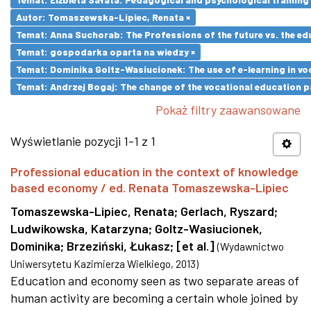
Autor: Tomaszewska-Lipiec, Renata ×
Temat: Anna Suchorab: The Professions of the future vs. the ed
Temat: gospodarka oparta na wiedzy ×
Temat: Dominika Goltz-Wasiucionek: The use of e-learning in vo
Temat: Andrzej Bogaj: The change of the vocational education p
Pokaż filtry zaawansowane
Wyświetlanie pozycji 1-1 z 1
Professional education in the context of knowledge
based economy / ed. Renata Tomaszewska-Lipiec
Tomaszewska-Lipiec, Renata
;
Gerlach, Ryszard
;
Ludwikowska, Katarzyna
;
Goltz-Wasiucionek,
Dominika
;
Brzeziński, Łukasz
;
[et al.]
(
Wydawnictwo
Uniwersytetu Kazimierza Wielkiego
,
2013
)
Education and economy seen as two separate areas of
human activity are becoming a certain whole joined by