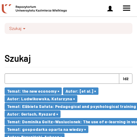
Zaloguj
Men
się
nawi
Szukaj
Szukaj
Idź
Temat: the new economy ×
Autor: [et al.] ×
Autor: Ludwikowska, Katarzyna ×
Temat: Elżbieta Sałata: Pedagogical and psychological training 
Autor: Gerlach, Ryszard ×
Temat: Dominika Goltz-Wasiucionek: The use of e-learning in vo
Temat: gospodarka oparta na wiedzy ×
Autor: Brzeziński, Łukasz ×