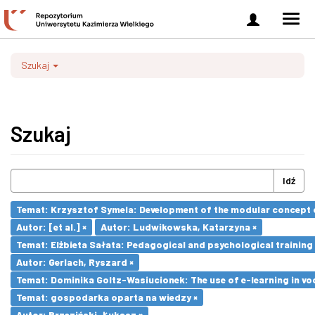
Zaloguj
Men
się
nawi
Szukaj
Szukaj
Idź
Temat: Krzysztof Symela: Development of the modular concept o
Autor: [et al.] ×
Autor: Ludwikowska, Katarzyna ×
Temat: Elżbieta Sałata: Pedagogical and psychological training 
Autor: Gerlach, Ryszard ×
Temat: Dominika Goltz-Wasiucionek: The use of e-learning in vo
Temat: gospodarka oparta na wiedzy ×
Autor: Brzeziński, Łukasz ×