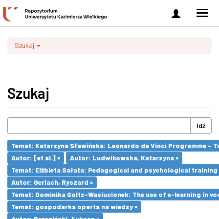
Zaloguj
Men
się
nawi
Szukaj
Szukaj
Idź
Temat: Katarzyna Sławińska: Leonardo da Vinci Programme – Tran
Autor: [et al.] ×
Autor: Ludwikowska, Katarzyna ×
Temat: Elżbieta Sałata: Pedagogical and psychological training 
Autor: Gerlach, Ryszard ×
Temat: Dominika Goltz-Wasiucionek: The use of e-learning in vo
Temat: gospodarka oparta na wiedzy ×
Autor: Brzeziński, Łukasz ×