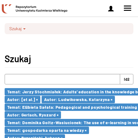
Zaloguj
Men
się
nawi
Szukaj
Szukaj
Idź
Temat: Jerzy Stochmiałek: Adults’ education in the knowledge 
Autor: [et al.] ×
Autor: Ludwikowska, Katarzyna ×
Temat: Elżbieta Sałata: Pedagogical and psychological training 
Autor: Gerlach, Ryszard ×
Temat: Dominika Goltz-Wasiucionek: The use of e-learning in vo
Temat: gospodarka oparta na wiedzy ×
Autor: Brzeziński, Łukasz ×