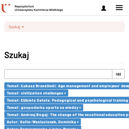
Zaloguj
Men
się
nawi
Szukaj
Szukaj
Idź
Temat: Łukasz Brzeziński: Age management and employees’ dev
Temat: civilization challenges ×
Temat: Elżbieta Sałata: Pedagogical and psychological training 
Temat: gospodarka oparta na wiedzy ×
Temat: Andrzej Bogaj: The change of the vocational education p
Autor: Goltz-Wasiucionek, Dominika ×
Autor: Tomaszewska-Lipiec, Renata ×