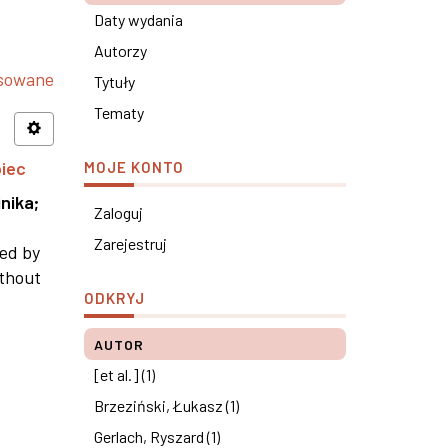
Daty wydania
Autorzy
nsowane
Tytuły
Tematy
piec
MOJE KONTO
nika
;
Zaloguj
Zarejestruj
ned by
ithout
ODKRYJ
AUTOR
[et al.] (1)
Brzeziński, Łukasz (1)
Gerlach, Ryszard (1)