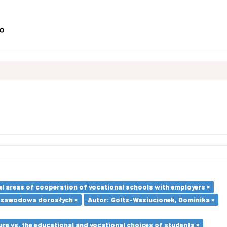
l areas of cooperation of vocational schools with employers ×
 zawodowa dorosłych ×
Autor: Goltz-Wasiucionek, Dominika ×
re vs. the educational and vocational choices of students ×