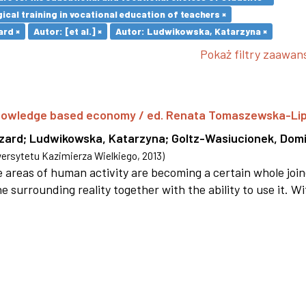
cal training in vocational education of teachers ×
ard ×
Autor: [et al.] ×
Autor: Ludwikowska, Katarzyna ×
Pokaż filtry zaawa
 knowledge based economy / ed. Renata Tomaszewska-Li
szard
;
Ludwikowska, Katarzyna
;
Goltz-Wasiucionek, Domi
rsytetu Kazimierza Wielkiego
,
2013
)
areas of human activity are becoming a certain whole joi
e surrounding reality together with the ability to use it. W