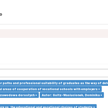
paths and professional suitability of graduates as the way of dete
l areas of cooperation of vocational schools with employers ×
 zawodowa dorosłych ×
Autor: Goltz-Wasiucionek, Dominika ×
re vs. the educational and vocational choices of students ×