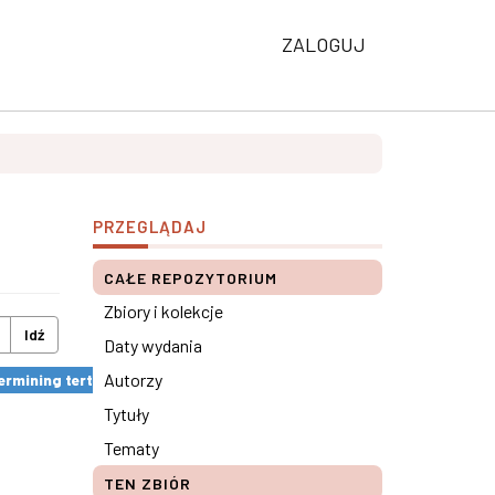
ZALOGUJ
PRZEGLĄDAJ
CAŁE REPOZYTORIUM
Zbiory i kolekcje
Idź
Daty wydania
Autorzy
rmining tertiary education results ×
Tytuły
Tematy
TEN ZBIÓR