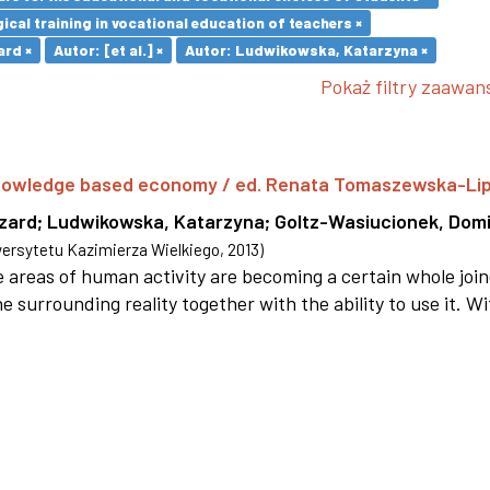
cal training in vocational education of teachers ×
ard ×
Autor: [et al.] ×
Autor: Ludwikowska, Katarzyna ×
Pokaż filtry zaawa
 knowledge based economy / ed. Renata Tomaszewska-Li
szard
;
Ludwikowska, Katarzyna
;
Goltz-Wasiucionek, Domi
rsytetu Kazimierza Wielkiego
,
2013
)
areas of human activity are becoming a certain whole joi
e surrounding reality together with the ability to use it. W