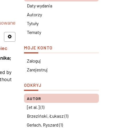
Daty wydania
Autorzy
nsowane
Tytuły
Tematy
piec
MOJE KONTO
nika
;
Zaloguj
Zarejestruj
ned by
ithout
ODKRYJ
AUTOR
[et al.] (1)
Brzeziński, Łukasz (1)
Gerlach, Ryszard (1)