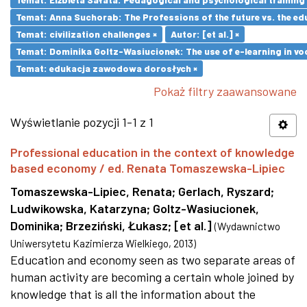
Temat: Anna Suchorab: The Professions of the future vs. the ed
Temat: civilization challenges ×
Autor: [et al.] ×
Temat: Dominika Goltz-Wasiucionek: The use of e-learning in vo
Temat: edukacja zawodowa dorosłych ×
Pokaż filtry zaawansowane
Wyświetlanie pozycji 1-1 z 1
Professional education in the context of knowledge
based economy / ed. Renata Tomaszewska-Lipiec
Tomaszewska-Lipiec, Renata
;
Gerlach, Ryszard
;
Ludwikowska, Katarzyna
;
Goltz-Wasiucionek,
Dominika
;
Brzeziński, Łukasz
;
[et al.]
(
Wydawnictwo
Uniwersytetu Kazimierza Wielkiego
,
2013
)
Education and economy seen as two separate areas of
human activity are becoming a certain whole joined by
knowledge that is all the information about the