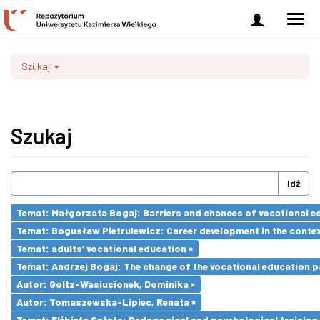
Zaloguj
Men
się
nawi
Szukaj
Szukaj
Idź
Temat: Małgorzata Bogaj: Barriers and chances of vocational ed
Temat: Bogusław Pietrulewicz: Career development in the contex
Temat: adults’ vocational education ×
Temat: Andrzej Bogaj: The change of the vocational education p
Autor: Goltz-Wasiucionek, Dominika ×
Autor: Tomaszewska-Lipiec, Renata ×
Temat: Elżbieta Sałata: Pedagogical and psychological training 