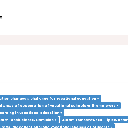
ation changes a challenge for vocational education ×
l areas of cooperation of vocational schools with employers ×
earning in vocational education ×
Goltz-Wasiucionek, Dominika ×
Autor: Tomaszewska-Lipiec, Renat
re vs. the educational and vocational choices of students ×