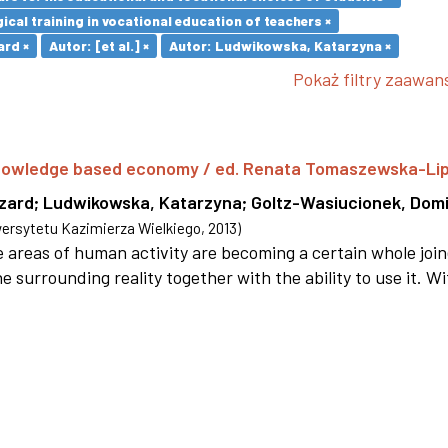
cal training in vocational education of teachers ×
ard ×
Autor: [et al.] ×
Autor: Ludwikowska, Katarzyna ×
Pokaż filtry zaawa
 knowledge based economy / ed. Renata Tomaszewska-Li
szard
;
Ludwikowska, Katarzyna
;
Goltz-Wasiucionek, Domi
rsytetu Kazimierza Wielkiego
,
2013
)
areas of human activity are becoming a certain whole joi
e surrounding reality together with the ability to use it. W