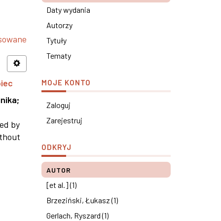
Daty wydania
Autorzy
nsowane
Tytuły
Tematy
piec
MOJE KONTO
nika
;
Zaloguj
Zarejestruj
ned by
ithout
ODKRYJ
AUTOR
[et al.] (1)
Brzeziński, Łukasz (1)
Gerlach, Ryszard (1)