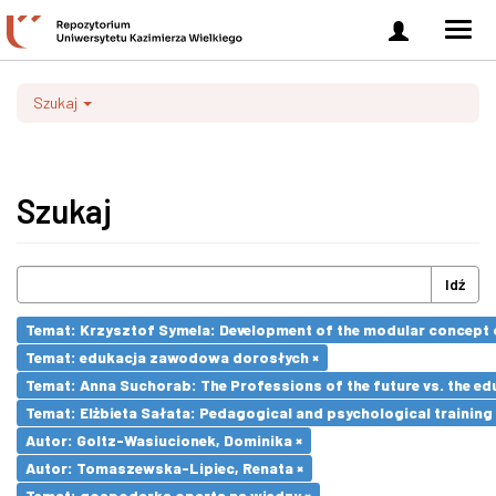
Zaloguj
Men
się
nawi
Szukaj
Szukaj
Idź
Temat: Krzysztof Symela: Development of the modular concept o
Temat: edukacja zawodowa dorosłych ×
Temat: Anna Suchorab: The Professions of the future vs. the ed
Temat: Elżbieta Sałata: Pedagogical and psychological training 
Autor: Goltz-Wasiucionek, Dominika ×
Autor: Tomaszewska-Lipiec, Renata ×
Temat: gospodarka oparta na wiedzy ×