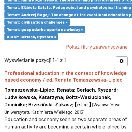
Temat: Elżbieta Sałata: Pedagogical and psychological training 
Temat: Andrzej Bogaj: The change of the vocational education p
Temat: civilization challenges ×
Temat: gospodarka oparta na wiedzy ×
Autor: Gerlach, Ryszard ×
Pokaż filtry zaawansowane
Wyświetlanie pozycji 1-1 z 1
Professional education in the context of knowledge
based economy / ed. Renata Tomaszewska-Lipiec
Tomaszewska-Lipiec, Renata
;
Gerlach, Ryszard
;
Ludwikowska, Katarzyna
;
Goltz-Wasiucionek,
Dominika
;
Brzeziński, Łukasz
;
[et al.]
(
Wydawnictwo
Uniwersytetu Kazimierza Wielkiego
,
2013
)
Education and economy seen as two separate areas of
human activity are becoming a certain whole joined by