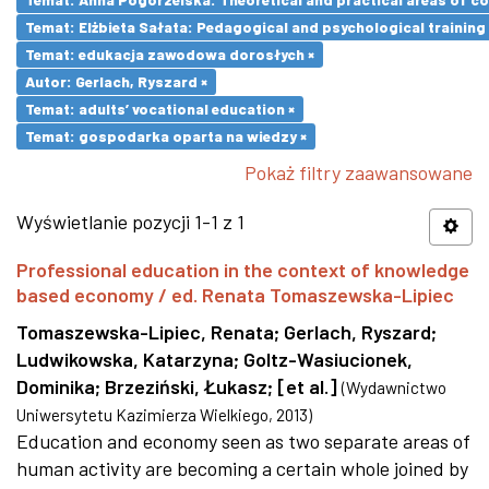
Temat: Elżbieta Sałata: Pedagogical and psychological training 
Temat: edukacja zawodowa dorosłych ×
Autor: Gerlach, Ryszard ×
Temat: adults’ vocational education ×
Temat: gospodarka oparta na wiedzy ×
Pokaż filtry zaawansowane
Wyświetlanie pozycji 1-1 z 1
Professional education in the context of knowledge
based economy / ed. Renata Tomaszewska-Lipiec
Tomaszewska-Lipiec, Renata
;
Gerlach, Ryszard
;
Ludwikowska, Katarzyna
;
Goltz-Wasiucionek,
Dominika
;
Brzeziński, Łukasz
;
[et al.]
(
Wydawnictwo
Uniwersytetu Kazimierza Wielkiego
,
2013
)
Education and economy seen as two separate areas of
human activity are becoming a certain whole joined by