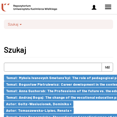
Zaloguj
Men
się
nawi
Szukaj
Szukaj
Idź
Temat: Mykola Ivanovych Smetans’kyi: The role of pedagogical pr
Temat: Bogusław Pietrulewicz: Career development in the contex
Temat: Anna Suchorab: The Professions of the future vs. the ed
Temat: Andrzej Bogaj: The change of the vocational education p
Autor: Goltz-Wasiucionek, Dominika ×
Autor: Tomaszewska-Lipiec, Renata ×
Temat: Anna Pogorzelska: Theoretical and practical areas of co